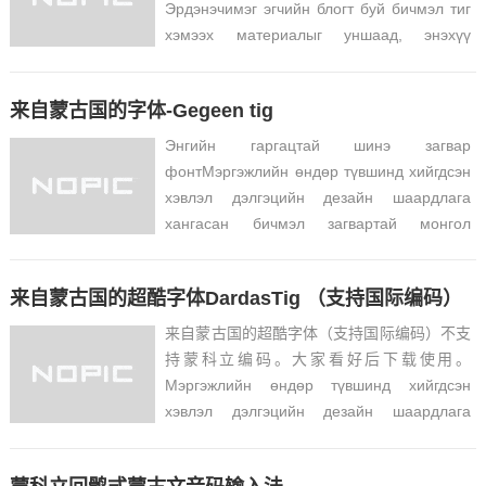
Эрдэнэчимэг эгчийн блогт буй бичмэл тиг
хэмээх материалыг уншаад, энэхүү
өвөрмөц сай...
来自蒙古国的字体-Gegeen tig
Энгийн гаргацтай шинэ загвар
фонтМэргэжлийн өндөр түвшинд хийгдсэн
хэвлэл дэлгэцийн дезайн шаардлага
хангасан бичмэл загвартай монгол
бичгийн фонт бүт...
来自蒙古国的超酷字体DardasTig （支持国际编码）
来自蒙古国的超酷字体（支持国际编码）不支
持蒙科立编码。大家看好后下载使用。
Мэргэжлийн өндөр түвшинд хийгдсэн
хэвлэл дэлгэцийн дезайн шаардлага
хангасан бичмэл загвартай монгол...