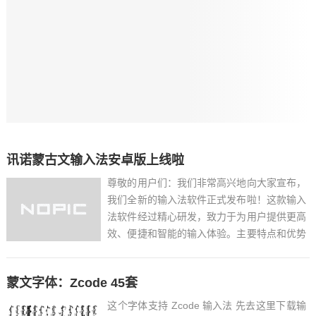
讯诺蒙古文输入法安卓版上线啦
尊敬的用户们：我们非常高兴地向大家宣布，
我们全新的输入法软件正式发布啦！这款输入
法软件经过精心研发，致力于为用户提供更高
效、便捷和智能的输入体验。主要特点和优势
包括：1. 微信聊天：微信聊天中可发送竖排
蒙古文。输入法设置中可自定义自己喜欢的排
蒙文字体：Zcode 45套
版方式。2. 候选词文字方向：输入法设置中
可以更改候选词的...
这个字体支持 Zcode 输入法 先去这里下载输