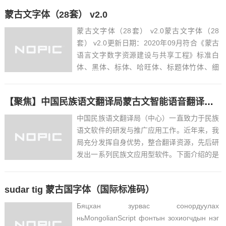
蒙古文字体（28套） v2.0
蒙古文字体（28套） v2.0蒙古文字体（28
套） v2.0更新日期：2020年09月符合《蒙古
语言文字数字资源建设与共享工程》标准白
体、黑体、标体、哈旺体、标题体竹体、细
体、报体、乌仁体、阿木古楞体粗体、其木德
体、木刻体、龙德布体、宽干体…...
【聚焦】中国民族语文翻译局蒙古文智能语音翻译软件
中国民族语文翻译局（中心）一直致力于民族
语文软件的研发与推广应用工作。近年来，我
局充分发挥自身优势，整合翻译资源，先后研
发出一系列民族文应用型软件。下面介绍的是
由中国民族语文翻译局最新研发的蒙汉/汉蒙
智能翻译系统（网络版）、蒙汉对话通、语音
sudar tig 蒙古国字体（国际标准码）
转写通（蒙汉）、蒙文语音输入法（安卓版和
苹果版）、蒙汉智能语...
Бяцхан зурвас сонордуулах
ньMongolianScript фонтын зохиогчдын нэг