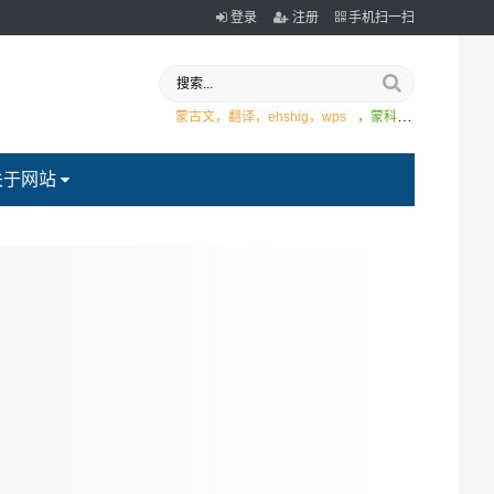
登录
注册
手机扫一扫
蒙古文，翻译，ehshig，wps
，蒙科立
关于网站