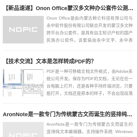
http://office.onon.cn第二步：在网站中找到下
【新品速递】Onon Office蒙汉多文种办公套件公测啦！
载按钮并下载第三步：从下载的位...
Onon Office是由内蒙古斡仑科技有限公司与
永中软件股份有限公司联合开发的蒙汉多文种
跨平台办公套件，是具有自主知识产权的国产
民族办公软件。该套装由永中文字、永中表
格、永中简报、永中PDF、Onon输入法及蒙
古文智能化工具集和精品蒙古文模板库等组
【技术交流】文本是怎样转成PDF的？
成。Onon...
PDF是一种可移植文档文件格式，由Adobe系
统公司开发。保存为PDF的文档，无论在任一
台电脑上打开，还是各种手持终端浏览，只要
能打开，文档还是原本的样子，不会出现段落
错乱、文字乱码等排版问题，PDF可以很好的
保留文档字体，在你自己的设备上设置好字
AronNote是一款专门为传统蒙古文而诞生的竖排纯文本编辑器。
体，其它设备即使没有安装这个字体，文字显
示都...
AronNote是一款专门为传统蒙古文而诞生的
竖排纯文本编辑器。支持操作系统: Windows