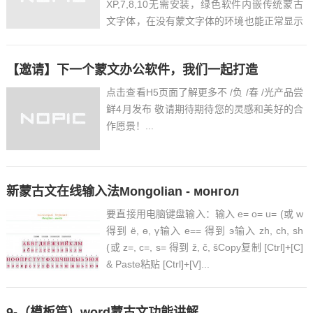
XP,7,8,10无需安装，绿色软件内嵌传统蒙古
文字体，在没有蒙文字体的环境也能正常显示
可以作为.net控件调用(如有需要请私信作者
蒙古文菜单UNICODE代码显示...
【邀请】下一个蒙文办公软件，我们一起打造
点击查看H5页面了解更多不 /负 /春 /光产品尝
鲜4月发布 敬请期待期待您的灵感和美好的合
作愿景！...
新蒙古文在线输入法Mongolian - монгол
要直接用电脑键盘输入：输入 e= o= u= (或 w
得到 ё, ө, ү输入 e== 得到 э输入 zh, ch, sh
(或 z=, c=, s= 得到 ž, č, šCopy复制 [Ctrl]+[C]
& Paste粘贴 [Ctrl]+[V]...
9-（模板篇）word蒙古文功能讲解