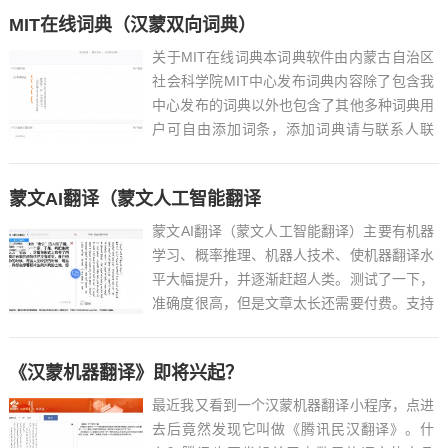
MIT在线词典（汉蒙双向词典）
关于MIT在线词典本词典软件由内蒙古自治区
社会科学院MIT中心发布词典内容除了包含我
中心发布的词典以外也包含了其他多种词典用
户可自由添加词条，添加词典请与联系人联
系。联系人：胡其图微信和QQ：344137211
邮箱：huqitu@163.com...
蒙文AI翻译（蒙文人工智能翻译
蒙文AI翻译（蒙文人工智能翻译）主要有机器
学习、概率推理、机器人技术、使机器翻译水
平大幅提升，并逐渐赶超人类。测试了一下，
准确度很高，但是文章太长还需要付费。支持
翻译蒙科立编码 ，国际编码，还有新蒙古
文。...
《汉蒙机器翻译》即将兴起？
最近我又看到一个汉蒙机器翻译小程序，点进
去后竟然发现它叫做《腾讯民汉翻译》。什