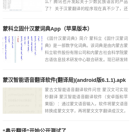
么？腾讯也开发起关于少数民族语言的产品
了？ 关于汉蒙翻译的程序现在真不少了，还
有相互翻译的，和向新蒙文转换的。&n...
蒙科立固什汉蒙词典App（苹果版本）
《固什汉蒙词典》简介 蒙科立《固什汉蒙词
典》是一部数字化词典。该词典是由内蒙古蒙
科立软件股份有限公司和内蒙古社会科学院蒙
古语信息技术研发中心联合研发。现已研发转
化出《固什汉蒙词典》的微机版和智能手机版
两种版本，并得到较广泛的推广普...
蒙汉智能语音翻译软件(翻译局)(android版6.1.1).apk
蒙古文智能语音翻译软件问世 蒙汉文可实现
秒翻译 蒙汉智能语音翻译软件（安卓版和苹
果版）：通过蒙文语音输入，软件将蒙文语音
转换成蒙文文字，再将蒙文文字翻译成汉文，
并将翻译后的汉文语音播放；通过汉文语音输
入，软件将汉文语音转换成汉文文字，再将汉
“奥云翻译”开始公开测试了
文文字翻译成蒙文，并将翻译后的蒙文语音播