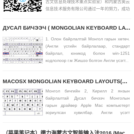
古文信息处理技术重点实验室）和内蒙古奥云
信息技术服务有限公司通过一年的努力，成功
研发了带有蒙古文手写识别和蒙古语语音识别
功能的蒙古文智能输入法。现开始公开测试安
ДУСАЛ БИЧЭЭЧ ( MONGOLIAN KEYBOARD LAYOUTS DRIVER )
卓版（苹果iOS版8月20日前开始公测）。希
望广大用户下载使...
1. Олон байрлалтай Монгол гарын хөтөч.
(Англи үсгийн байрлалаар, стандарт
байрлал, юникод болон win-1251
кодлолоор г.м Жишээ болгон Англи үсэгт...
MACOSX MONGOLIAN KEYBOARD LAYOUTS(新蒙文mac输入法）
Монгол бичгийн 2, Кирилл 2 янзын
байрлалтай Дусал бичээч Монголын
гарын драйвер Apple Mac компьютерт
зориулсан хувилбар. Англи үсэгт
тааруулсан б...
（苹果笔记本）德力海蒙古文智能输入法2016 /Mac/iOS