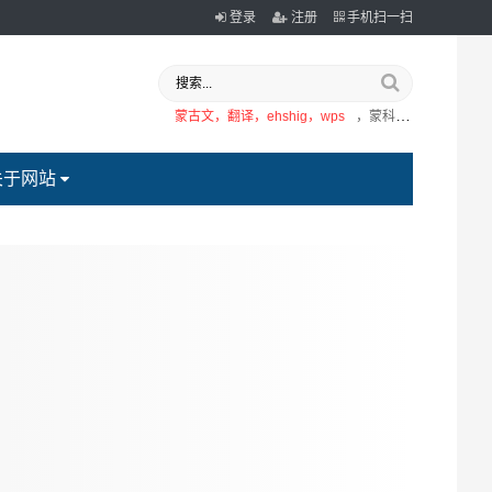
登录
注册
手机扫一扫
蒙古文，翻译，ehshig，wps
，蒙科立
关于网站