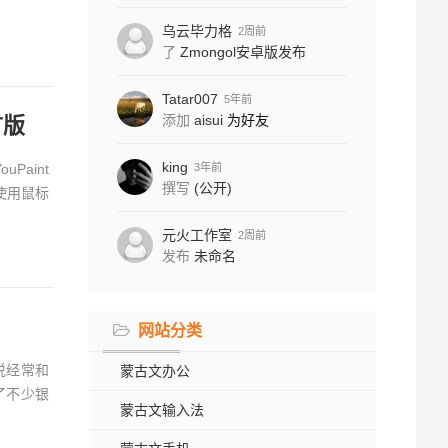
乌云毕力格
2周前
了
Zmongol安卓版发布
Tatar007
5年前
添加
aisui
为好友
言版
king
3年前
Paint
撰写
(公开)
使用鼠标
元火工作室
2周前
发布
未命名
网站分类
说经常和
蒙古文办公
了不少银
蒙古文输入法