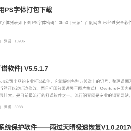
用PS字体打包下载
字体列表如下图 PS字体密码：0bn0 | 来源：百度网盘 已经过安全软
..
]
浏览：13936
打谱软件) V5.5.1.7
GenieSoft公司出品的专业打谱软件，它能提供各种五线谱上的记号，整理谱
然可以边听边修改。而且打印效果远强于图片格式！ Overture在国内
展壮大，是目前最流行的打谱软件之一。流行钢琴网是专业的钢琴网站
]
浏览：8988
统保护软件——雨过天晴极速恢复V1.0.20170