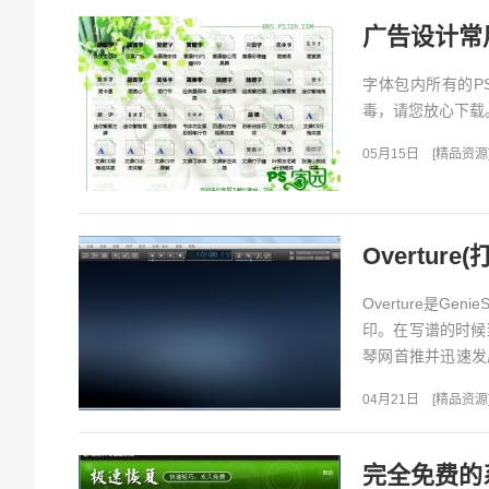
广告设计常
字体包内所有的PS
毒，请您放心下载。.
05月15日
[
精品资源
Overture(
Overture是
印。在写谱的时候当
琴网首推并迅速发
量Ove...
04月21日
[
精品资源
完全免费的系