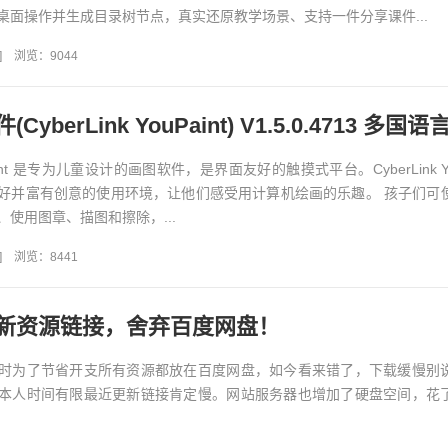
桌面操作并生成目录树节点，真实还原教学场景、支持一件分享课件...
]
浏览：9044
yberLink YouPaint) V1.5.0.4713 多国语
ouPaint 是专为儿童设计的画图软件，是界面友好的触摸式平台。CyberLink You
好并富有创意的使用环境，让他们感受用计算机绘画的乐趣。 孩子们可
使用图章、描图和擦除，...
]
浏览：8441
新资源链接，舍弃百度网盘！
时为了节省开支所有资源都放在百度网盘，如今看来错了，下载缓慢别
本人时间有限最近更新链接肯定慢。网站服务器也增加了硬盘空间，花