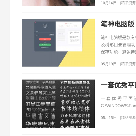
10月14日
[
精品资源
笔神电脑版 V
笔神电脑版是款专
及树形目录管理功
保存功能，避免特殊
05月19日
[
精品资源
一套优秀平
一套优秀平面
C:\WINDOWS\
05月15日
[
精品资源