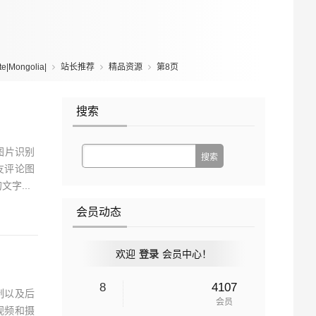
|Mongolia|
站长推荐
精品资源
第8页
搜索
图片识别
友评论图
字...
会员动态
欢迎
登录
会员中心！
8
4107
制以及后
会员
视频和摄