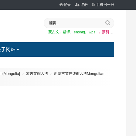
登录
注册
手机扫一扫
蒙古文，翻译，ehshig，wps
，蒙科立
关于网站
|Mongolia|
蒙古文输入法
新蒙古文在线输入法Mongolian -