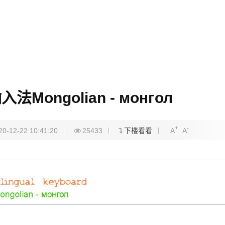
ongolian - монгол
+
-
20-12-22 10:41:20
25433
下楼看看
A
A