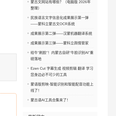
蒙古文网站有哪些？（电脑版 2026年
整理）
民族语言文字信息化成果展示第一弹
——蒙科立蒙古文OCR系统
成果展示第二弹——汉蒙机器翻译系统
成果展示第三弹——蒙科立舆情管家
给牛“刷脸”！内蒙古自研“牛脸识别AI”重
磅落地
Ezen Cut 字幕生成 视频剪辑 翻译 学习
您身边必不可少的工具
蒙语版剪映-智能识别和智能配音功能上
线了！
蒙古语AI工具合集来了！