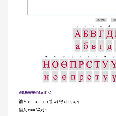
要直接用电脑键盘输入：
输入 e= o= u= (或 w) 得到 ё, ө, ү
输入 e== 得到 э