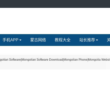
手机APP
蒙古网络
教程大全
站长推荐
re|Mongolian Software Download|Mongolian Phone|Mongolia Website