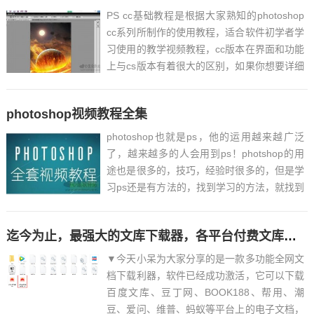
PS cc基础教程是根据大家熟知的photoshop
cc系列所制作的使用教程，适合软件初学者学
习使用的教学视频教程，cc版本在界面和功能
上与cs版本有着很大的区别，如果你想要详细
了解这个版本可以来查看一下教程。
Photoshop cc基础教程视频从软件每个工具
photoshop视频教程全集
入手，清晰讲解每个工具的特点和使用技巧...
photoshop也就是ps，他的运用越来越广泛
了，越来越多的人会用到ps！photshop的用
途也是很多的，技巧，经验时很多的，但是学
习ps还是有方法的，找到学习的方法，就找到
了学习的乐趣。photoshop视频教程全集让你
零基础也可以快速学会使用ps，对于一些入门
迄今为止，最强大的文库下载器，各平台付费文库免费下载！
的朋友来说绝对有很大的帮助。赶快...
▼今天小呆为大家分享的是一款多功能全网文
档下载利器，软件已经成功激活，它可以下载
百度文库、豆丁网、BOOK188、帮用、潮
豆、爱问、维普、蚂蚁等平台上的电子文档，