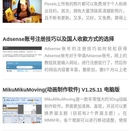
Pexels上所有的照片都可以免费用于个人和商
业目的。其次，拥有大量顶级高清摄影照片，
且不断有更新。又多，又好，又免费，算得上
是图片界的网红。2｜
Pixabayhttps://pixabay.com/Pixabay是一个
Adsense账号注册技巧以及国人收款方式的选择
充满活力的创...
Adsense账号的注册技巧如何轻松获得
Adsense账号对于申请Adsense账号，网上的
教程就是输入网址，进行注册就行了，然后你
的网站内容要丰富，要原创，要6个月以上老
域名。但是实际呢，并不需要6个月域名，也
不需要上百篇文章，谷歌的确是喜欢原创但是
MikuMikuMoving(动画制作软件) V1.25.11 电脑版
也不是绝对。实际上你只要网站文章数量多于
10-2...
MikuMikuMoving是一款非常强大的3Dcg动画
制作软件。界面更加清爽、直观，并且可以更
换界面主题（目前有2个界面主题）。在
MMM中，各个框架可以进行移动调整，使用
者能够按自己的使用习惯设置界面，使操作更