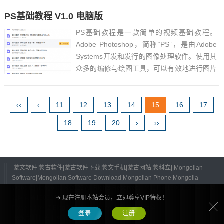
为方便。MMM的物理计算技术比MMD更为先
PS基础教程 V1.0 电脑版
进，效果更为优秀。有对这款软件感兴趣的小
伙伴们...
PS基础教程是一款简单的视频基础教程。
Adobe Photoshop，简称“PS”，是由Adobe
Systems开发和发行的图像处理软件。使用其
众多的编修与绘图工具，可以有效地进行图片
编辑工作。ps有很多功能，在图像、图形、文
字、视频、出版等各方面都有涉及。...
‹‹
‹
11
12
13
14
15
16
17
18
19
20
›
››
蒙文软件|蒙古软件|蒙古软件下载|蒙文手机|蒙古网站|蒙科立||Mongolian
Software|Mongolian Software Download|Mongolian Phone|Mongolia
Website|Mongolia|
©
2026 All Rights Reserved.
蒙ICP备13001995号-4
蒙
公网安备15052402000125号
➔ 现在注册本站会员，立即尊享VIP特权！
Powered by
Z-BlogPHP
Themes by
蒙古文软件大全
登录
注册
联系我们
|
关于网站
|
免责声明