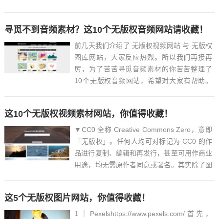
支持Word、PDF、Excel、TXT等格式，可以
说是相当的全面了。同时还增加了支持维普、
寻觅不到音频素材？这10个无版权音频网站请收藏！
知网等学术网站，最重要的是，都是原格式下
载，可...
前几天我们介绍了 无版权视频网站 与 无版权
图库网站，大家反应热烈。所以我们再接再
厉，为了苦苦寻觅音频素材的你苦苦整理了
10个无版权音频网站，希望对大家有帮助。
记得动动手指打个卡哟！好了废话不多说，上
网站。
这10个无版权视频素材网站，你值得收藏！
1.bensoundhttps://www.bensound.comBenS
ound 网站是由...
▼CC0 全称 Creative Commons Zero，意即
「无版权」。任何人均可对标记为 CC0 的作
品进行复制、编辑和再发行，甚至可用作商业
用途，均无需原作者同意或署名。其实除了图
片，视频也有 CC0 的，本文给大家介绍几个
不错的无版权视频网站（部分需科学上网），
这5个无版权图片网站，你值得收藏！
用好了，视频制作的成本将大大...
1｜Pexelshttps://www.pexels.com/首先，