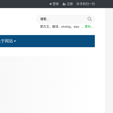
登录
注册
手机扫一扫
蒙古文，翻译，ehshig，wps
，蒙科立
关于网站