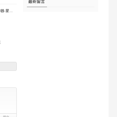
最新留言
语AI
统