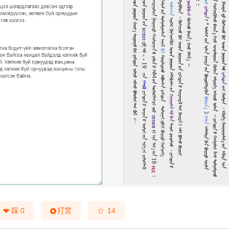
☆
踩
0
打赏
14