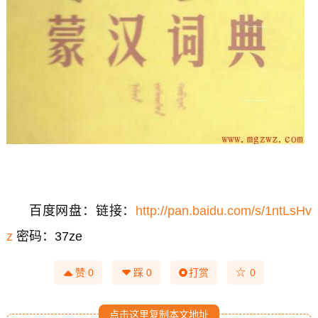
百度网盘：链接：
http://pan.baidu.com/s/1ntLsHv
z
密码：37ze
☆
赞
0
踩
0
打赏
0
点击这里复制本文地址