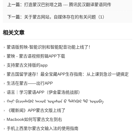
上一篇：
打造蒙汉巴别塔之路 --- 腾讯民汉翻译蒙语同传
下一篇：
关于蒙古网站，自媒体存在的有关问题（1）
相关文章
蒙语版剪映-智能识别和智能配音功能上线了！
蒙映 - 蒙古语视频剪辑APP下载
支持蒙古文排版的app
蒙古国留学速存！最全宝藏APP生存指南：从上课到急诊一键搞定
生活在蒙古——出行APP
语言｜学习蒙语APP（伊金霍洛统战部）
ᠬᠠᠨᠢ ᠪᠢᠴᠢᠭᠯᠡᠭᠦᠷ ᠠᠨ᠋ᠵᠣᠷ ᠤᠲᠠᠰᠤᠨ ᠊ᠤ ᠲᠡᠯᠭᠡᠭᠦᠷ ᠲᠦ ᠣᠷᠣᠪᠠ
《暖新闻》APP蒙古文版上线了
Macbook如何写蒙古文左到右
手机上西里尔蒙古文输入法的使用指南