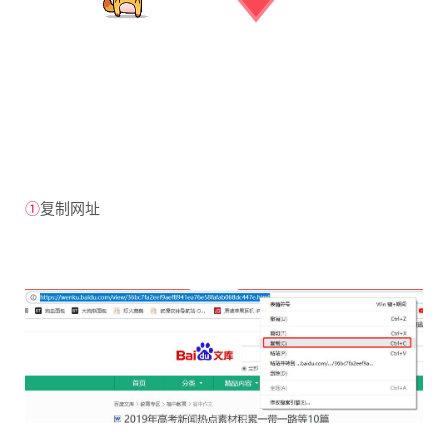
①
复制网址