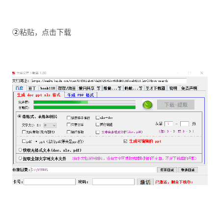
②
粘贴，点击下载
...................................................................................................................
..........................