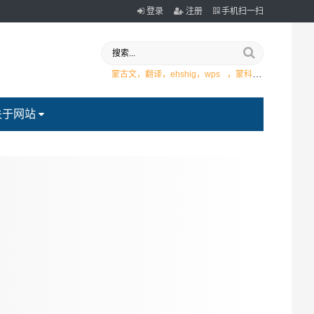
登录
注册
手机扫一扫
蒙古文，翻译，ehshig，wps
，蒙科立
关于网站