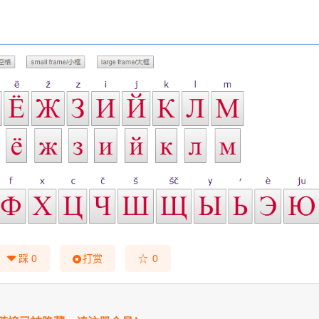
☆
踩
0
打赏
0