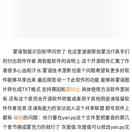
蒙语智能识别软甲问世了 在这里谢谢那些蒙古IT高手们
的付出软件作者 再智能软件的说明上 这个开源软件汇集了作
者很多心血和汗水 蒙语技术垄断也是个问题希望有更多好软
件能够共享出来 最后简答说一下此软件的功能 能够将蒙语图
片转化成TXT格式 支持赛因和
蒙科立
具体使用方法软件里就
有 还有这个是完全开源软件转载或者用于其他用途请保留软
件作者信息 还请有能力的安达加入这个共享联盟 群号软件上
都有
编码
的问题：你只要在yan.py这个文件里把塞音的那几
个音节换成蒙克力的就行了 灰度值:灰度值可以修改yan.py文