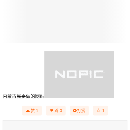
内蒙古民委做的网站
☆
赞
1
踩
0
打赏
1