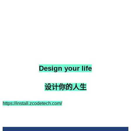
Design your life
设计你的人生
https://install.zcodetech.com/