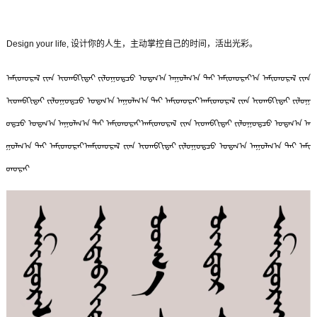
Design your life, 设计你的人生，主动掌控自己的时间，活出光彩。
ᠠᠮᠢᠳᠤᠷᠠᠯ ᠵᠢᠠᠨ ᠢᠳᠡᠪᠬᠢᠲᠡᠢ ᠵᠢᠯᠣᠭᠣᠳᠴᠤ ᠤᠳᠬ᠎ᠠ ᠠᠭᠤᠯᠭ᠎ᠠ ᠲᠠᠢ ᠠᠮᠢᠳᠤᠷᠠᠶ᠎ᠠ ᠠᠮᠢᠳᠤᠷᠠᠯ ᠵᠢᠠᠨ
ᠢᠳᠡᠪᠬᠢᠲᠡᠢ ᠵᠢᠯᠣᠭᠣᠳᠴᠤ ᠤᠳᠬ᠎ᠠ ᠠᠭᠤᠯᠭ᠎ᠠ ᠲᠠᠢ ᠠᠮᠢᠳᠤᠷᠠᠶ᠎ᠠᠠᠮᠢᠳᠤᠷᠠᠯ ᠵᠢᠠᠨ ᠢᠳᠡᠪᠬᠢᠲᠡᠢ ᠵᠢᠯᠣᠭ
ᠣᠳᠴᠤ ᠤᠳᠬ᠎ᠠ ᠠᠭᠤᠯᠭ᠎ᠠ ᠲᠠᠢ ᠠᠮᠢᠳᠤᠷᠠᠶ᠎ᠠᠠᠮᠢᠳᠤᠷᠠᠯ ᠵᠢᠠᠨ ᠢᠳᠡᠪᠬᠢᠲᠡᠢ ᠵᠢᠯᠣᠭᠣᠳᠴᠤ ᠤᠳᠬ᠎ᠠ ᠠ
ᠭᠤᠯᠭ᠎ᠠ ᠲᠠᠢ ᠠᠮᠢᠳᠤᠷᠠᠶ᠎ᠠᠠᠮᠢᠳᠤᠷᠠᠯ ᠵᠢᠠᠨ ᠢᠳᠡᠪᠬᠢᠲᠡᠢ ᠵᠢᠯᠣᠭᠣᠳᠴᠤ ᠤᠳᠬ᠎ᠠ ᠠᠭᠤᠯᠭ᠎ᠠ ᠲᠠᠢ ᠠᠮᠢ
ᠳᠤᠷᠠᠶ