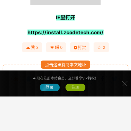
IE里打开
https://install.zcodetech.com/
☆
赞
2
踩
0
打赏
2
点击这里复制本文地址
➔ 现在注册本站会员，立即尊享VIP特权！
登录
注册
上一篇：
《蒙古文日历》小组件 （苹果和安卓版本）