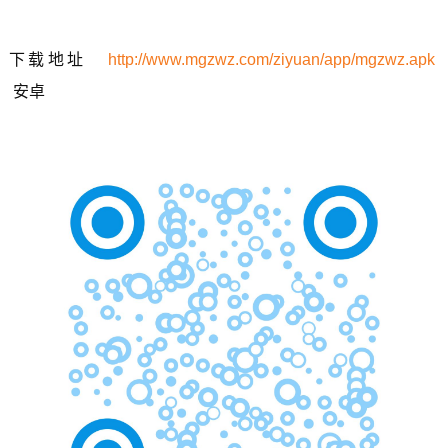
下载地址
http://www.mgzwz.com/ziyuan/app/mgzwz.apk
安卓