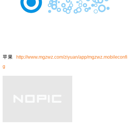
苹果
http://www.mgzwz.com/ziyuan/app/mgzwz.mobileconfi
g