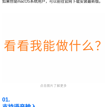
如果你是macOS系统用户，可以前往官网下载安装最新版。
看看我能做什么
can切换三种
more工具链接
have模糊输入
联想输入yyds
有语音输入
编码
快去体验叭！
点击图片了解更多
01.
支持语音输入