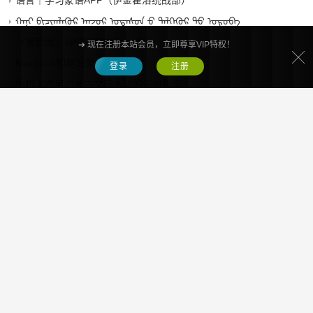
语言｜学习蒙语APP（伊金霍洛统战部）
ᠬᠠᠨᠢ ᠪᠢᠴᠢᠭᠯᠡᠭᠦᠷ ᠠᠨ᠋ᠵᠣᠷ ᠤᠲᠠᠰᠤᠨ ᠊ᠤ ᠲᠡᠯᠭᠡᠭᠦᠷ ᠲᠦ ᠣᠷᠣᠪᠠ
《暖新闻》APP蒙古文版上线了
➔ 现在注册本站会员，立即尊享VIP特权！
Macbook如何写蒙古文左到右
登录
注册
手机上西里尔蒙古文输入法的使用指南
发表评论