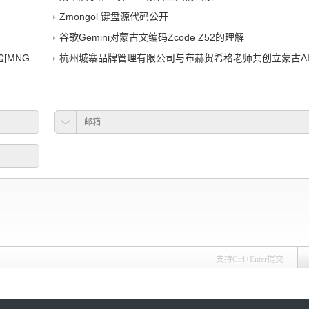
Zmongol 键盘源代码公开
谷歌Gemini对蒙古文编码Zcode Z52的理解
-CN]
杭州城寨品牌管理有限公司与布赫贺希格老师共创立蒙古AI机器人，布局文化科技
支持Ctrl+Enter提交