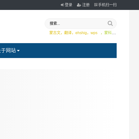
登录
注册
手机扫一扫
蒙古文，翻译，ehshig，wps
，蒙科立
关于网站