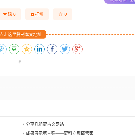
☆
踩
0
打赏
0
点击这里复制本文地址
分享几组蒙古文网站
成果展示第三弹——蒙科立舆情管家