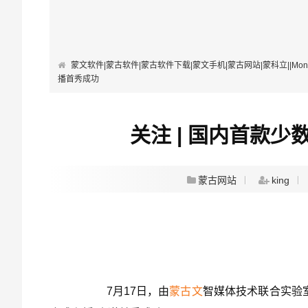
蒙文软件|蒙古软件|蒙古软件下载|蒙文手机|蒙古网站|蒙科立||Mongolian Softwa
播首秀成功
关注 | 国内首款
蒙古网站
king
7月17日，由
蒙古文
智媒体技术联合实验