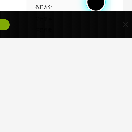
教程大全
站长推荐
源码模板
伴奏音乐
蒙古文书籍
精品资源
民族软件
最近发表
未命名
分享几组蒙古文网站
蒙古文网站有哪些？（电脑版 2026年