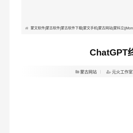
蒙文软件|蒙古软件|蒙古软件下载|蒙文手机|蒙古网站|蒙科立||Mongolian Softwa
ChatG
蒙古网站
元火工作室