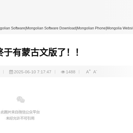
re|Mongolian Software Download|Mongolian Phone|Mongolia Website
PT终于有蒙古文版了！！
+
-
2025-06-10 7:17:47
1488
A
A