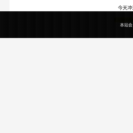
今天冲
ErdemAi
本站会
GitiAi