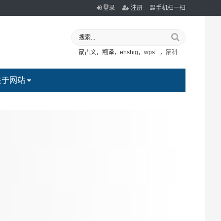
登录
注册
手机扫一扫
蒙古文，翻译，ehshig，wps
，蒙科立
关于网站