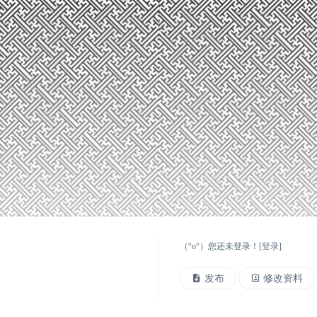
（°ο°）您还未登录！[
登录
]
发布
修改资料